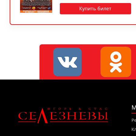
Купить билет
М
Р
К