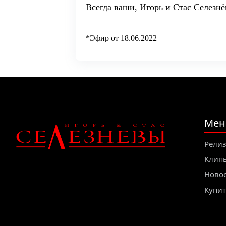
Всегда ваши, Игорь и Стас Селезн
*Эфир от 18.06.2022
Мен
Рели
Клип
Ново
Купит