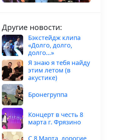
Другие новости:
Бэкстейдж клипа
«Долго, долго,
долго…»
Я знаю я тебя найду
этим летом (в
акустике)
Бронегруппа
Концерт в честь 8
марта г. Фрязино
С 8 Марта, дорогие