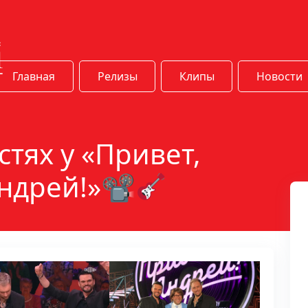
Главная
Релизы
Клипы
Новости
стях у «Привет,
ндрей!»📽