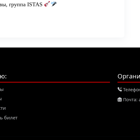
ёвы, группа ISTAS
ю:
Органи
зы
Телефон:
ы
Почта: 
сти
ь билет