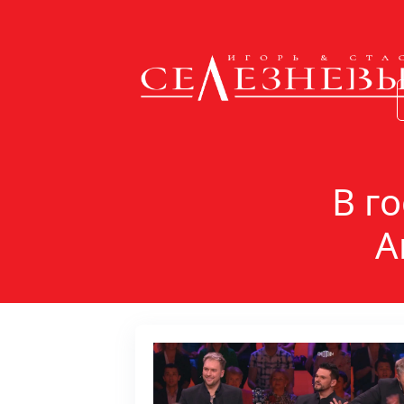
В го
А