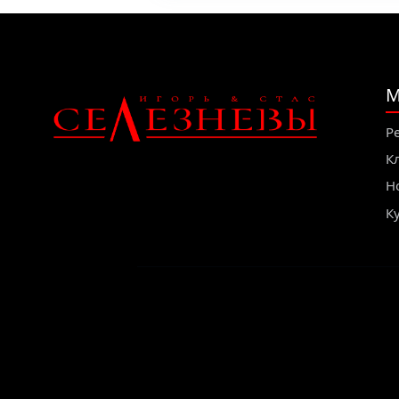
М
Р
К
Н
К